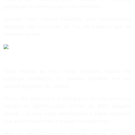
passando as informações mais recentes.
Quando não estava fazendo isso, entrevistava
algumas das centenas de fãs de Lennon que se
reuniam na rua.
Todo mundo ao meu redor chorava, alguns fãs
estavam histéricos. Eu mesmo também era um
grande seguidor de Lennon.
Outro dia, olhei para a fotografia em meu primeiro
cartão de identificação oficial da BBC daquela
época — é uma visão assustadora e fiquei surpreso
que a empresa tenha me dado um emprego!
Mas eu definitivamente parecia um fã de John