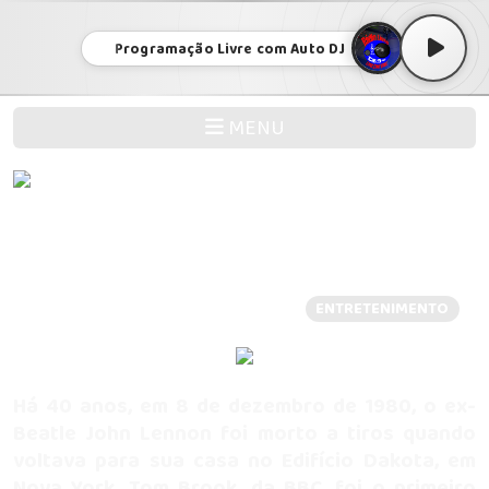
Programação Livre com Auto DJ
MENU
Morte de John Lennon faz 40 anos: 'Eu
estava lá quando ele morreu'
Publicada em: 08/12/2020 17:02 -
ENTRETENIMENTO
Há 40 anos, em 8 de dezembro de 1980, o ex-
Beatle John Lennon foi morto a tiros quando
voltava para sua casa no Edifício Dakota, em
Nova York. Tom Brook, da BBC, foi o primeiro