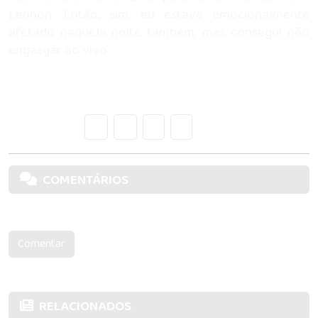
Lennon. Então, sim, eu estava emocionalmente
afetado naquela noite também, mas consegui não
engasgar ao vivo.
Compartilhe:
COMENTÁRIOS
Nenhum comentário, Seja o primeiro!
Comentar
RELACIONADOS