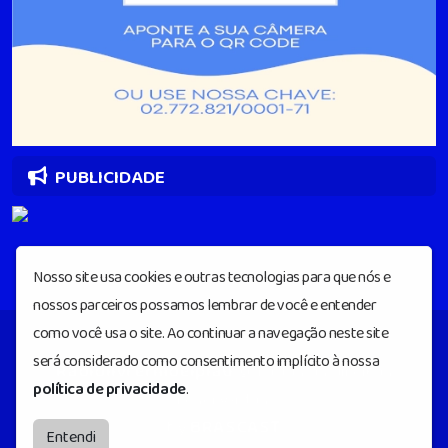
PUBLICIDADE
Nosso site usa cookies e outras tecnologias para que nós e
nossos parceiros possamos lembrar de você e entender
como você usa o site. Ao continuar a navegação neste site
será considerado como consentimento implícito à nossa
Radiolivrefmdeipiau
© Todos os direitos
política de privacidade
.
reservados.
by
BRASCAST
Entendi